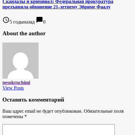
Скандалы и криминал: Федеральная прокуратура
предъявила обвинение 21-летнему Эбриме Фаалу
access_time
chat_bubble
5 годыназад
0
About the author
nesokruchimi
View Posts
Оставить комментарий
Ваш адрес email не будет опубликован.
Обязательные поля
помечены
*