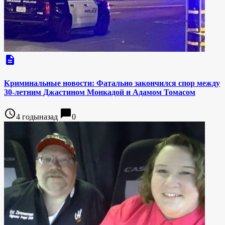
description
Криминальные новости: Фатально закончился спор между
30-летним Джастином Монкадой и Адамом Томасом
access_time
chat_bubble
4 годыназад
0