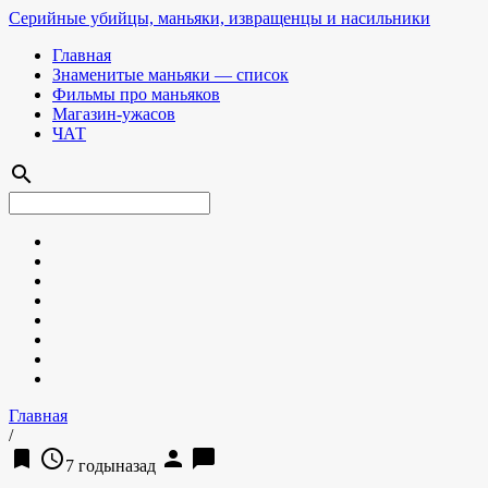
Серийные убийцы, маньяки, извращенцы и насильники
Главная
Знаменитые маньяки — список
Фильмы про маньяков
Магазин-ужасов
ЧАТ
search
Главная
/
bookmark
access_time
person
chat_bubble
7 годыназад