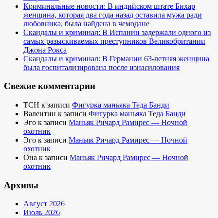
Криминальные новости: В индийском штате Бихар
женщина, которая два года назад оставила мужа ради
любовника, была найдена в чемодане
Скандалы и криминал: В Испании задержали одного из
самых разыскиваемых преступников Великобритании
Джона Рокса
Скандалы и криминал: В Германии 63-летняя женщина
была госпитализирована после изнасилования
Свежие комментарии
TCH
к записи
Фигурка маньяка Теда Банди
Валентин
к записи
Фигурка маньяка Теда Банди
Эго
к записи
Маньяк Ричард Рамирес — Ночной
охотник
Эго
к записи
Маньяк Ричард Рамирес — Ночной
охотник
Она
к записи
Маньяк Ричард Рамирес — Ночной
охотник
Архивы
Август 2026
Июль 2026