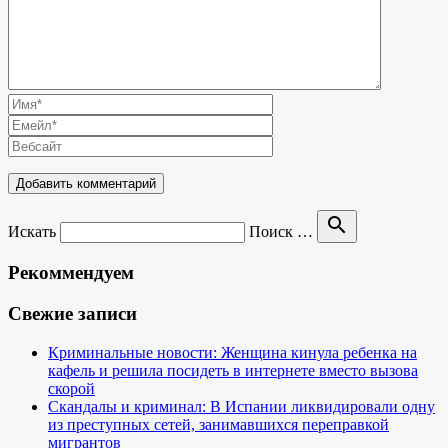
search
Искать
Поиск …
Рекоммендуем
Свежие записи
Криминальные новости: Женщина кинула ребенка на
кафель и решила посидеть в интернете вместо вызова
скорой
Скандалы и криминал: В Испании ликвидировали одну
из преступных сетей, занимавшихся переправкой
мигрантов