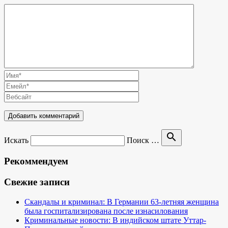
search
Искать
Поиск …
Рекоммендуем
Свежие записи
Скандалы и криминал: В Германии 63-летняя женщина
была госпитализирована после изнасилования
Криминальные новости: В индийском штате Уттар-