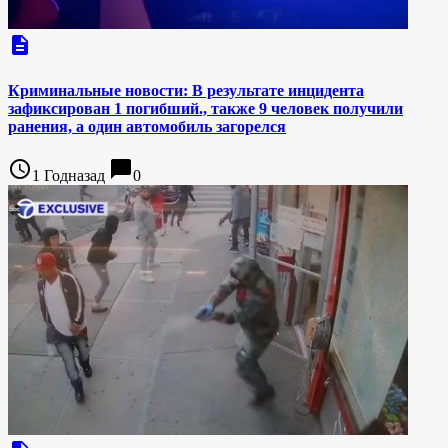
description
Криминальные новости: В результате инцидента
зафиксирован 1 погибший., также 9 человек получили
ранения, а один автомобиль загорелся
access_time
chat_bubble
1 Годназад
0