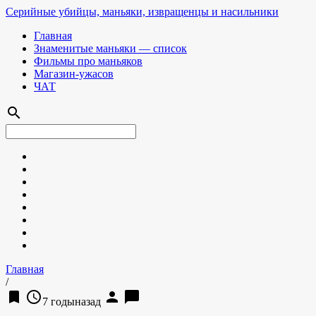
Серийные убийцы, маньяки, извращенцы и насильники
Главная
Знаменитые маньяки — список
Фильмы про маньяков
Магазин-ужасов
ЧАТ
search
Главная
/
bookmark
access_time
person
chat_bubble
7 годыназад