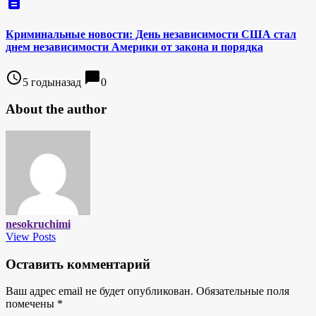
description
Криминальные новости: День независимости США стал
днем независимости Америки от закона и порядка
access_time
chat_bubble
5 годыназад
0
About the author
nesokruchimi
View Posts
Оставить комментарий
Ваш адрес email не будет опубликован.
Обязательные поля
помечены
*