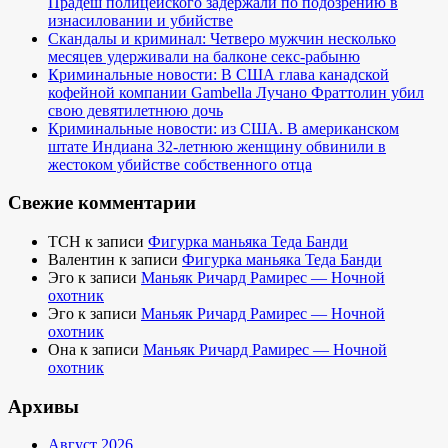
Прадеш полицейского задержали по подозрению в
изнасиловании и убийстве
Скандалы и криминал: Четверо мужчин несколько
месяцев удерживали на балконе секс-рабыню
Криминальные новости: В США глава канадской
кофейной компании Gambella Лучано Фраттолин убил
свою девятилетнюю дочь
Криминальные новости: из США. В американском
штате Индиана 32-летнюю женщину обвинили в
жестоком убийстве собственного отца
Свежие комментарии
TCH
к записи
Фигурка маньяка Теда Банди
Валентин
к записи
Фигурка маньяка Теда Банди
Эго
к записи
Маньяк Ричард Рамирес — Ночной
охотник
Эго
к записи
Маньяк Ричард Рамирес — Ночной
охотник
Она
к записи
Маньяк Ричард Рамирес — Ночной
охотник
Архивы
Август 2026