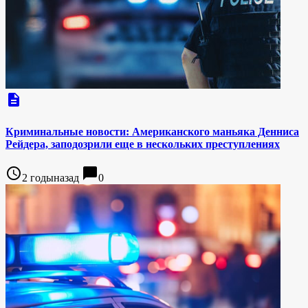
description
Криминальные новости: Американского маньяка Денниса
Рейдера, заподозрили еще в нескольких преступлениях
access_time
chat_bubble
2 годыназад
0