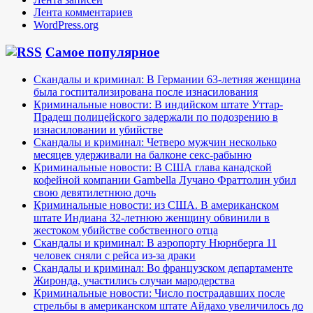
Лента комментариев
WordPress.org
Самое популярное
Скандалы и криминал: В Германии 63-летняя женщина
была госпитализирована после изнасилования
Криминальные новости: В индийском штате Уттар-
Прадеш полицейского задержали по подозрению в
изнасиловании и убийстве
Скандалы и криминал: Четверо мужчин несколько
месяцев удерживали на балконе секс-рабыню
Криминальные новости: В США глава канадской
кофейной компании Gambella Лучано Фраттолин убил
свою девятилетнюю дочь
Криминальные новости: из США. В американском
штате Индиана 32-летнюю женщину обвинили в
жестоком убийстве собственного отца
Скандалы и криминал: В аэропорту Нюрнберга 11
человек сняли с рейса из-за драки
Скандалы и криминал: Во французском департаменте
Жиронда, участились случаи мародерства
Криминальные новости: Число пострадавших после
стрельбы в американском штате Айдахо увеличилось до