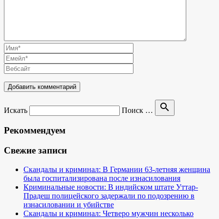
search
Искать
Поиск …
Рекоммендуем
Свежие записи
Скандалы и криминал: В Германии 63-летняя женщина
была госпитализирована после изнасилования
Криминальные новости: В индийском штате Уттар-
Прадеш полицейского задержали по подозрению в
изнасиловании и убийстве
Скандалы и криминал: Четверо мужчин несколько