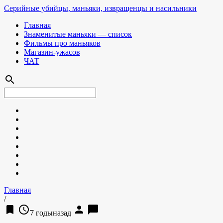
Серийные убийцы, маньяки, извращенцы и насильники
Главная
Знаменитые маньяки — список
Фильмы про маньяков
Магазин-ужасов
ЧАТ
search
Главная
/
bookmark
access_time
person
chat_bubble
7 годыназад