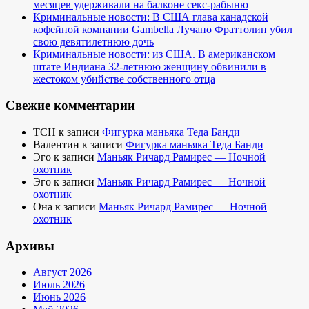
месяцев удерживали на балконе секс-рабыню
Криминальные новости: В США глава канадской
кофейной компании Gambella Лучано Фраттолин убил
свою девятилетнюю дочь
Криминальные новости: из США. В американском
штате Индиана 32-летнюю женщину обвинили в
жестоком убийстве собственного отца
Свежие комментарии
TCH
к записи
Фигурка маньяка Теда Банди
Валентин
к записи
Фигурка маньяка Теда Банди
Эго
к записи
Маньяк Ричард Рамирес — Ночной
охотник
Эго
к записи
Маньяк Ричард Рамирес — Ночной
охотник
Она
к записи
Маньяк Ричард Рамирес — Ночной
охотник
Архивы
Август 2026
Июль 2026
Июнь 2026