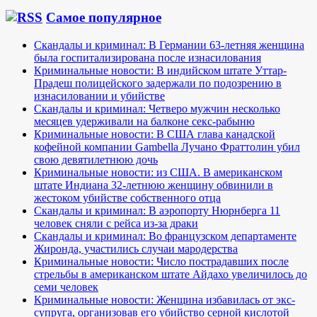
Самое популярное
Скандалы и криминал: В Германии 63-летняя женщина
была госпитализирована после изнасилования
Криминальные новости: В индийском штате Уттар-
Прадеш полицейского задержали по подозрению в
изнасиловании и убийстве
Скандалы и криминал: Четверо мужчин несколько
месяцев удерживали на балконе секс-рабыню
Криминальные новости: В США глава канадской
кофейной компании Gambella Лучано Фраттолин убил
свою девятилетнюю дочь
Криминальные новости: из США. В американском
штате Индиана 32-летнюю женщину обвинили в
жестоком убийстве собственного отца
Скандалы и криминал: В аэропорту Нюрнберга 11
человек сняли с рейса из-за драки
Скандалы и криминал: Во французском департаменте
Жиронда, участились случаи мародерства
Криминальные новости: Число пострадавших после
стрельбы в американском штате Айдахо увеличилось до
семи человек
Криминальные новости: Женщина избавилась от экс-
супруга, организовав его убийство серной кислотой