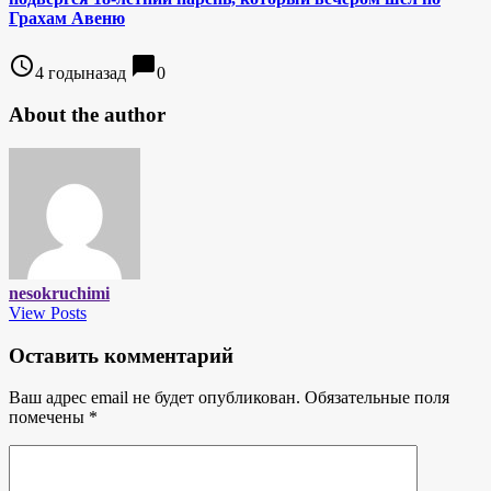
Грахам Авеню
access_time
chat_bubble
4 годыназад
0
About the author
nesokruchimi
View Posts
Оставить комментарий
Ваш адрес email не будет опубликован.
Обязательные поля
помечены
*