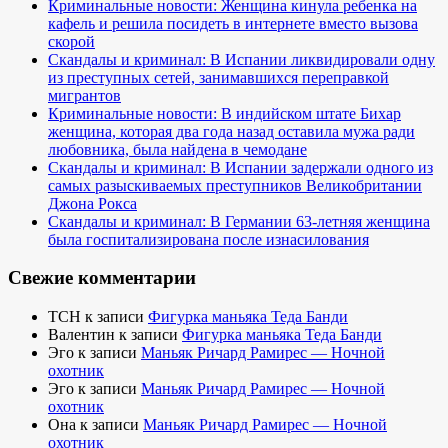
Криминальные новости: Женщина кинула ребенка на
кафель и решила посидеть в интернете вместо вызова
скорой
Скандалы и криминал: В Испании ликвидировали одну
из преступных сетей, занимавшихся переправкой
мигрантов
Криминальные новости: В индийском штате Бихар
женщина, которая два года назад оставила мужа ради
любовника, была найдена в чемодане
Скандалы и криминал: В Испании задержали одного из
самых разыскиваемых преступников Великобритании
Джона Рокса
Скандалы и криминал: В Германии 63-летняя женщина
была госпитализирована после изнасилования
Свежие комментарии
TCH
к записи
Фигурка маньяка Теда Банди
Валентин
к записи
Фигурка маньяка Теда Банди
Эго
к записи
Маньяк Ричард Рамирес — Ночной
охотник
Эго
к записи
Маньяк Ричард Рамирес — Ночной
охотник
Она
к записи
Маньяк Ричард Рамирес — Ночной
охотник