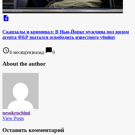
description
Скандалы и криминал: В Нью-Йорке мужчина под видом
агента ФБР пытался освободить известного убийцу
access_time
chat_bubble
6 месяц(ев)назад
0
About the author
nesokruchimi
View Posts
Оставить комментарий