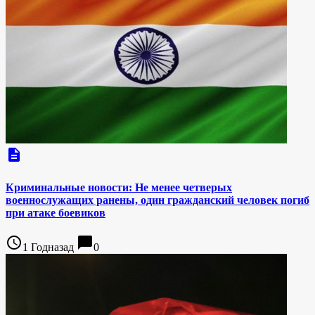
description
Криминальные новости: Не менее четверых
военнослужащих ранены, один гражданский человек погиб
при атаке боевиков
access_time
chat_bubble
1 Годназад
0