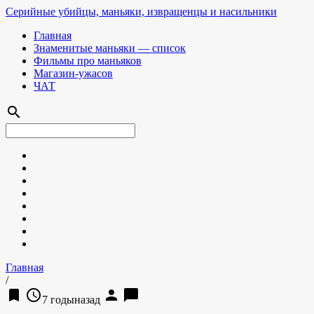
Серийные убийцы, маньяки, извращенцы и насильники
Главная
Знаменитые маньяки — список
Фильмы про маньяков
Магазин-ужасов
ЧАТ
search
Главная
/
bookmark
access_time
person
chat_bubble
7 годыназад