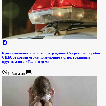
description
Криминальные новости: Сотрудники Секретной службы
США открыли огонь по мужчине с огнестрельным
оружием возле Белого дома
access_time
chat_bubble
1 Годназад
0