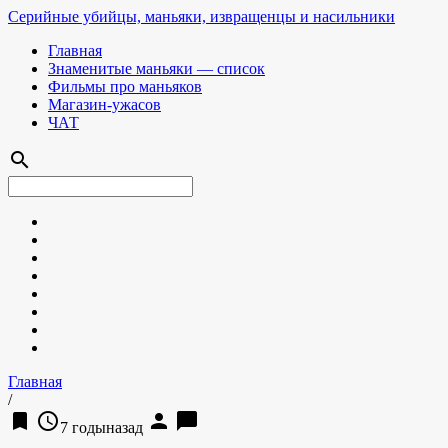
Серийные убийцы, маньяки, извращенцы и насильники
Главная
Знаменитые маньяки — список
Фильмы про маньяков
Магазин-ужасов
ЧАТ
search
Главная
/
bookmark
access_time
person
chat_bubble
7 годыназад