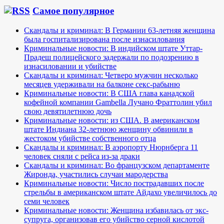
Самое популярное
Скандалы и криминал: В Германии 63-летняя женщина
была госпитализирована после изнасилования
Криминальные новости: В индийском штате Уттар-
Прадеш полицейского задержали по подозрению в
изнасиловании и убийстве
Скандалы и криминал: Четверо мужчин несколько
месяцев удерживали на балконе секс-рабыню
Криминальные новости: В США глава канадской
кофейной компании Gambella Лучано Фраттолин убил
свою девятилетнюю дочь
Криминальные новости: из США. В американском
штате Индиана 32-летнюю женщину обвинили в
жестоком убийстве собственного отца
Скандалы и криминал: В аэропорту Нюрнберга 11
человек сняли с рейса из-за драки
Скандалы и криминал: Во французском департаменте
Жиронда, участились случаи мародерства
Криминальные новости: Число пострадавших после
стрельбы в американском штате Айдахо увеличилось до
семи человек
Криминальные новости: Женщина избавилась от экс-
супруга, организовав его убийство серной кислотой