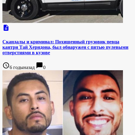
description
Скандалы и криминал: Похищенный грузовик певца
кантри Тай Херндона, был обнаружен с пятью пулевыми
отверстиями в кузове
access_time
chat_bubble
6 годыназад
0